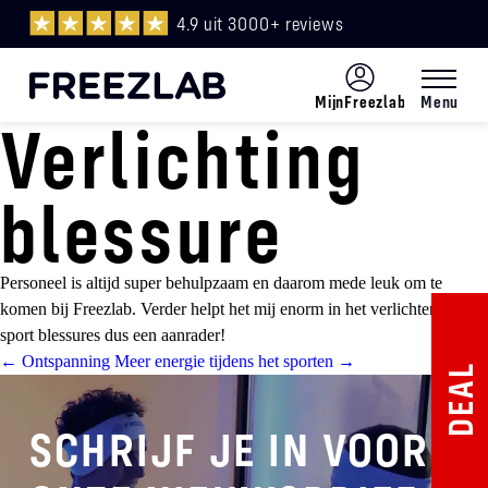
4.9 uit 3000+ reviews
MijnFreezlab
Menu
Verlichting
Menu
NL
blessure
Personeel is altijd super behulpzaam en daarom mede leuk om te
komen bij Freezlab. Verder helpt het mij enorm in het verlichten van
sport blessures dus een aanrader!
Post
←
Ontspanning
Meer energie tijdens het sporten
→
DEAL
navigation
SCHRIJF JE IN VOOR