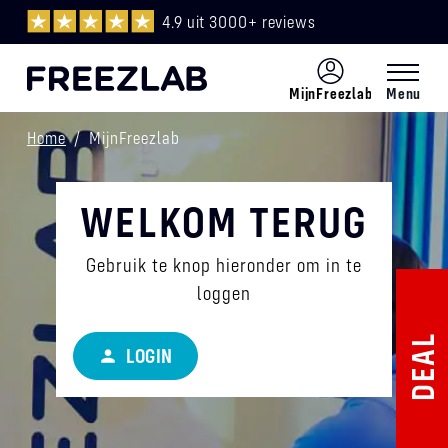
4.9 uit 3000+ reviews
MijnFreezlab
Menu
Menu
Home
/
MijnFreezlab
NL
WELKOM TERUG
Gebruik te knop hieronder om in te
loggen
DEAL
LOGIN