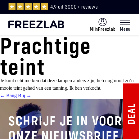
4.9 uit 3000+ reviews
MijnFreezlab
Menu
Prachtige
Menu
NL
teint
Je kunt echt merken dat deze lampen anders zijn, heb nog nooit zo’n
mooie teint gehad van een tanning. Ik ben verkocht.
Post
←
Bang
Blij
→
DEAL
navigation
SCHRIJF JE IN VOOR
ONZE NIEUWSBRIEF