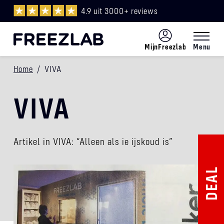
4.9 uit 3000+ reviews
MijnFreezlab
Menu
Menu
Home
/
VIVA
NL
VIVA
Artikel in VIVA: “Alleen als ie ijskoud is”
DEAL